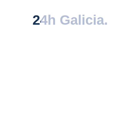
descubierta.
24h Galicia
24h Galicia
.
.