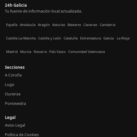
24h Galicia
Tu fuente de información local actualizada.
España
Andalucía
Aragón
Asturias
Baleares
Canarias
Cantabria
Castilla La-Mancha
Castilla y León
Cataluña
Extremadura
Galicia
La Rioja
Madrid
Murcia
Navarra
País Vasco
Comunidad Valenciana
Secciones
A Coruña
Lugo
Ourense
Pontevedra
Legal
Aviso Legal
Política de Cookies