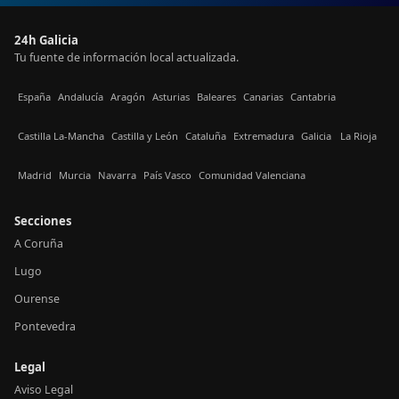
24h Galicia
Tu fuente de información local actualizada.
España
Andalucía
Aragón
Asturias
Baleares
Canarias
Cantabria
Castilla La-Mancha
Castilla y León
Cataluña
Extremadura
Galicia
La Rioja
Madrid
Murcia
Navarra
País Vasco
Comunidad Valenciana
Secciones
A Coruña
Lugo
Ourense
Pontevedra
Legal
Aviso Legal