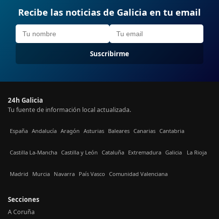
Recibe las noticias de Galicia en tu email
Suscribirme
24h Galicia
Tu fuente de información local actualizada.
España
Andalucía
Aragón
Asturias
Baleares
Canarias
Cantabria
Castilla La-Mancha
Castilla y León
Cataluña
Extremadura
Galicia
La Rioja
Madrid
Murcia
Navarra
País Vasco
Comunidad Valenciana
Secciones
A Coruña