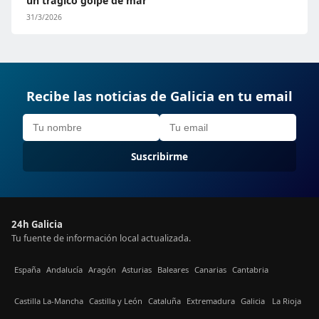
un trágico golpe de mar
31/3/2026
Recibe las noticias de Galicia en tu email
Suscribirme
24h Galicia
Tu fuente de información local actualizada.
España
Andalucía
Aragón
Asturias
Baleares
Canarias
Cantabria
Castilla La-Mancha
Castilla y León
Cataluña
Extremadura
Galicia
La Rioja