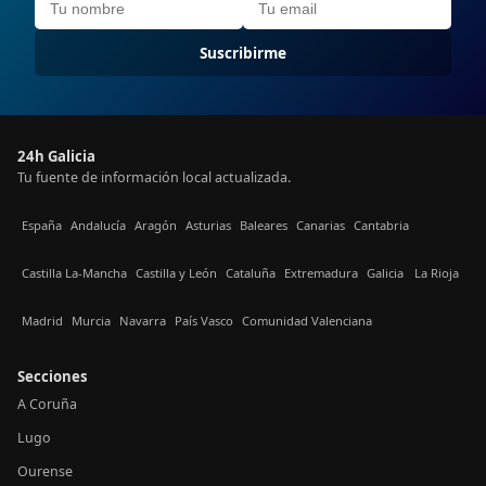
Suscribirme
24h Galicia
Tu fuente de información local actualizada.
España
Andalucía
Aragón
Asturias
Baleares
Canarias
Cantabria
Castilla La-Mancha
Castilla y León
Cataluña
Extremadura
Galicia
La Rioja
Madrid
Murcia
Navarra
País Vasco
Comunidad Valenciana
Secciones
A Coruña
Lugo
Ourense