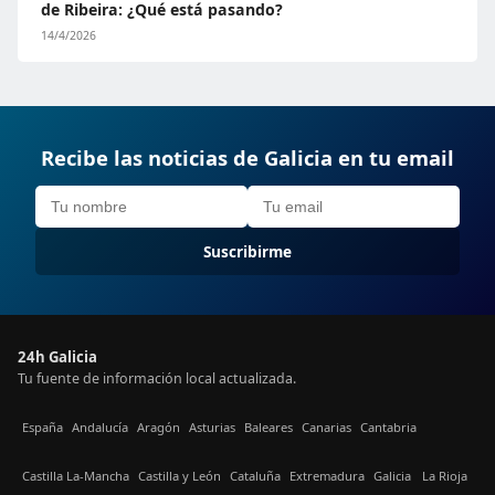
de Ribeira: ¿Qué está pasando?
14/4/2026
Recibe las noticias de Galicia en tu email
Suscribirme
24h Galicia
Tu fuente de información local actualizada.
España
Andalucía
Aragón
Asturias
Baleares
Canarias
Cantabria
Castilla La-Mancha
Castilla y León
Cataluña
Extremadura
Galicia
La Rioja