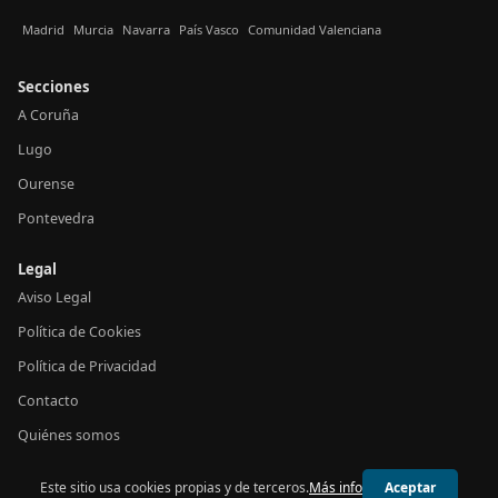
Madrid
Murcia
Navarra
País Vasco
Comunidad Valenciana
Secciones
A Coruña
Lugo
Ourense
Pontevedra
Legal
Aviso Legal
Política de Cookies
Política de Privacidad
Contacto
Quiénes somos
Este sitio usa cookies propias y de terceros.
Más info
Aceptar
© 2026 24h Galicia