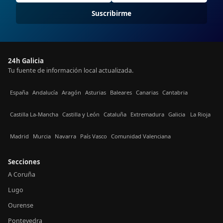
Suscribirme
24h Galicia
Tu fuente de información local actualizada.
España
Andalucía
Aragón
Asturias
Baleares
Canarias
Cantabria
Castilla La-Mancha
Castilla y León
Cataluña
Extremadura
Galicia
La Rioja
Madrid
Murcia
Navarra
País Vasco
Comunidad Valenciana
Secciones
A Coruña
Lugo
Ourense
Pontevedra