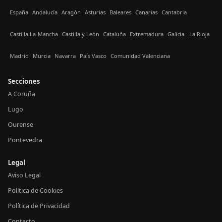
España
Andalucía
Aragón
Asturias
Baleares
Canarias
Cantabria
Castilla La-Mancha
Castilla y León
Cataluña
Extremadura
Galicia
La Rioja
Madrid
Murcia
Navarra
País Vasco
Comunidad Valenciana
Secciones
A Coruña
Lugo
Ourense
Pontevedra
Legal
Aviso Legal
Política de Cookies
Política de Privacidad
Contacto