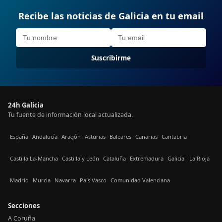
Recibe las noticias de Galicia en tu email
Suscribirme
24h Galicia
Tu fuente de información local actualizada.
España
Andalucía
Aragón
Asturias
Baleares
Canarias
Cantabria
Castilla La-Mancha
Castilla y León
Cataluña
Extremadura
Galicia
La Rioja
Madrid
Murcia
Navarra
País Vasco
Comunidad Valenciana
Secciones
A Coruña