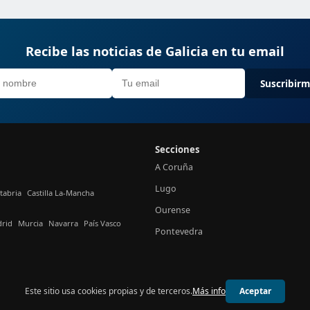
Recibe las noticias de Galicia en tu email
Suscribir
Secciones
A Coruña
Lugo
tabria
Castilla La-Mancha
Ourense
rid
Murcia
Navarra
País Vasco
Pontevedra
Este sitio usa cookies propias y de terceros.
Más info
Aceptar
© 2026 24h Galicia