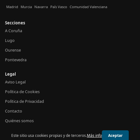
Madrid
Murcia
Navarra
País Vasco
Comunidad Valenciana
Secciones
A Coruña
Lugo
Ourense
Pontevedra
Legal
Aviso Legal
Política de Cookies
Política de Privacidad
Contacto
Quiénes somos
Este sitio usa cookies propias y de terceros.
Más info
Aceptar
© 2026 24h Galicia