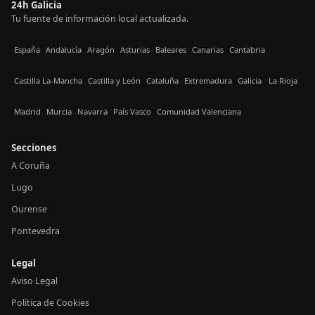
24h Galicia
Tu fuente de información local actualizada.
España
Andalucía
Aragón
Asturias
Baleares
Canarias
Cantabria
Castilla La-Mancha
Castilla y León
Cataluña
Extremadura
Galicia
La Rioja
Madrid
Murcia
Navarra
País Vasco
Comunidad Valenciana
Secciones
A Coruña
Lugo
Ourense
Pontevedra
Legal
Aviso Legal
Política de Cookies