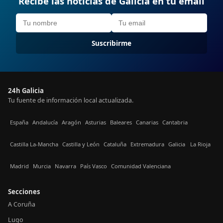
Recibe las noticias de Galicia en tu email
Suscribirme
24h Galicia
Tu fuente de información local actualizada.
España
Andalucía
Aragón
Asturias
Baleares
Canarias
Cantabria
Castilla La-Mancha
Castilla y León
Cataluña
Extremadura
Galicia
La Rioja
Madrid
Murcia
Navarra
País Vasco
Comunidad Valenciana
Secciones
A Coruña
Lugo