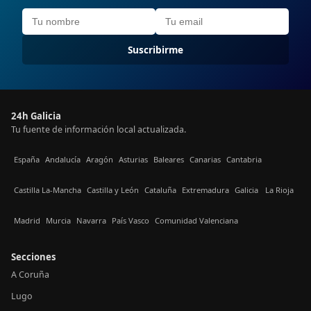
Suscribirme
24h Galicia
Tu fuente de información local actualizada.
España
Andalucía
Aragón
Asturias
Baleares
Canarias
Cantabria
Castilla La-Mancha
Castilla y León
Cataluña
Extremadura
Galicia
La Rioja
Madrid
Murcia
Navarra
País Vasco
Comunidad Valenciana
Secciones
A Coruña
Lugo