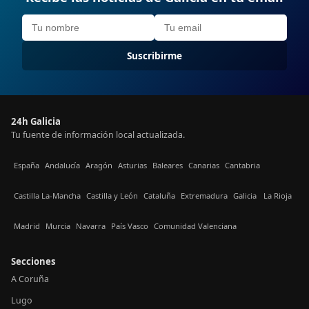
Suscribirme
24h Galicia
Tu fuente de información local actualizada.
España
Andalucía
Aragón
Asturias
Baleares
Canarias
Cantabria
Castilla La-Mancha
Castilla y León
Cataluña
Extremadura
Galicia
La Rioja
Madrid
Murcia
Navarra
País Vasco
Comunidad Valenciana
Secciones
A Coruña
Lugo