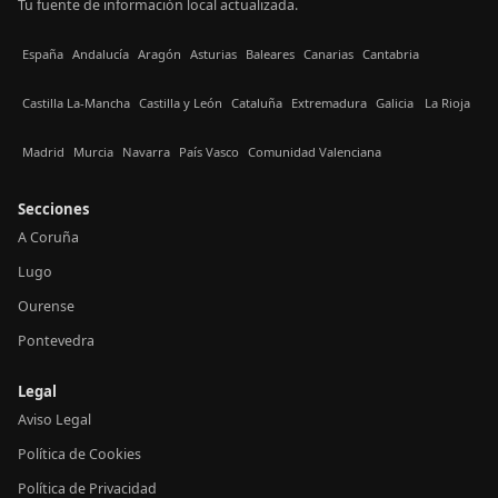
Tu fuente de información local actualizada.
España
Andalucía
Aragón
Asturias
Baleares
Canarias
Cantabria
Castilla La-Mancha
Castilla y León
Cataluña
Extremadura
Galicia
La Rioja
Madrid
Murcia
Navarra
País Vasco
Comunidad Valenciana
Secciones
A Coruña
Lugo
Ourense
Pontevedra
Legal
Aviso Legal
Política de Cookies
Política de Privacidad