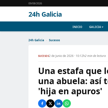
09/08/2026
24h Galicia
INICIO
GALICIA
24h Galicia
›
Sucesos
2 de Junio de 2026 · 10:12h
2 min de lectura
SUCESOS
Una estafa que l
una abuela: así 
'hija en apuros'