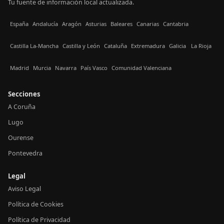
Tu fuente de información local actualizada.
España
Andalucía
Aragón
Asturias
Baleares
Canarias
Cantabria
Castilla La-Mancha
Castilla y León
Cataluña
Extremadura
Galicia
La Rioja
Madrid
Murcia
Navarra
País Vasco
Comunidad Valenciana
Secciones
A Coruña
Lugo
Ourense
Pontevedra
Legal
Aviso Legal
Política de Cookies
Política de Privacidad