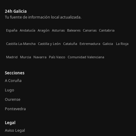
24h Galicia
Tu fuente de información local actualizada.
España
Andalucía
Aragón
Asturias
Baleares
Canarias
Cantabria
Castilla La-Mancha
Castilla y León
Cataluña
Extremadura
Galicia
La Rioja
Madrid
Murcia
Navarra
País Vasco
Comunidad Valenciana
Secciones
A Coruña
Lugo
Ourense
Pontevedra
Legal
Aviso Legal