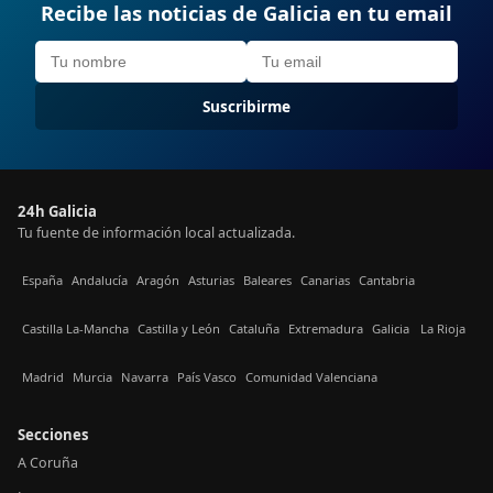
Recibe las noticias de Galicia en tu email
Suscribirme
24h Galicia
Tu fuente de información local actualizada.
España
Andalucía
Aragón
Asturias
Baleares
Canarias
Cantabria
Castilla La-Mancha
Castilla y León
Cataluña
Extremadura
Galicia
La Rioja
Madrid
Murcia
Navarra
País Vasco
Comunidad Valenciana
Secciones
A Coruña