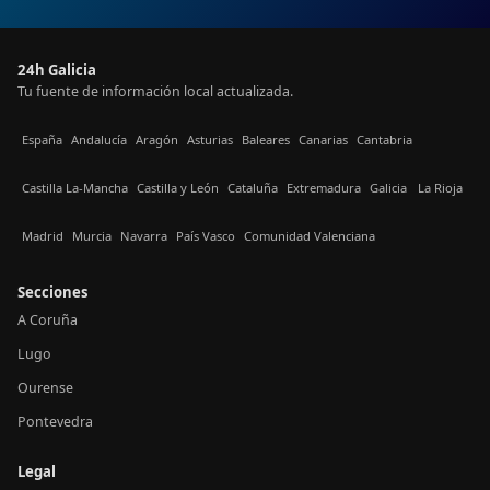
24h Galicia
Tu fuente de información local actualizada.
España
Andalucía
Aragón
Asturias
Baleares
Canarias
Cantabria
Castilla La-Mancha
Castilla y León
Cataluña
Extremadura
Galicia
La Rioja
Madrid
Murcia
Navarra
País Vasco
Comunidad Valenciana
Secciones
A Coruña
Lugo
Ourense
Pontevedra
Legal