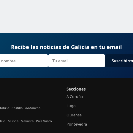
Recibe las noticias de Galicia en tu email
Suscribir
Secciones
A Coruña
Lugo
tabria
Castilla La-Mancha
Ourense
rid
Murcia
Navarra
País Vasco
Pontevedra