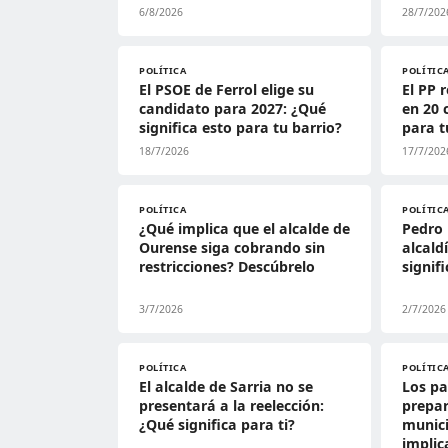
6/8/2026
28/7/202
POLÍTICA
POLÍTIC
El PSOE de Ferrol elige su
El PP 
candidato para 2027: ¿Qué
en 20 
significa esto para tu barrio?
para t
18/7/2026
17/7/202
POLÍTICA
POLÍTIC
¿Qué implica que el alcalde de
Pedro 
Ourense siga cobrando sin
alcald
restricciones? Descúbrelo
signif
3/7/2026
2/7/2026
POLÍTICA
POLÍTIC
El alcalde de Sarria no se
Los pa
presentará a la reelección:
prepar
¿Qué significa para ti?
munici
implic