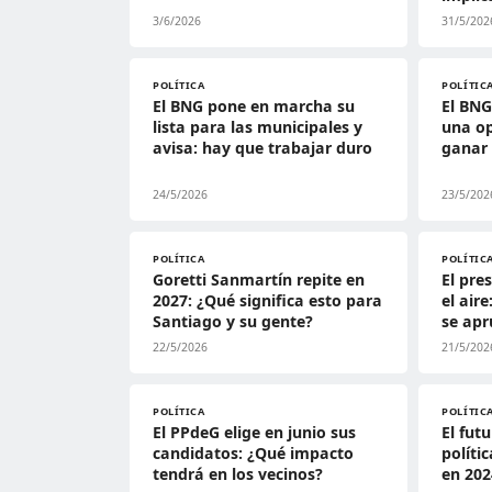
3/6/2026
31/5/202
POLÍTICA
POLÍTIC
El BNG pone en marcha su
El BNG
lista para las municipales y
una op
avisa: hay que trabajar duro
ganar
24/5/2026
23/5/202
POLÍTICA
POLÍTIC
Goretti Sanmartín repite en
El pre
2027: ¿Qué significa esto para
el air
Santiago y su gente?
se apr
22/5/2026
21/5/202
POLÍTICA
POLÍTIC
El PPdeG elige en junio sus
El fut
candidatos: ¿Qué impacto
políti
tendrá en los vecinos?
en 202