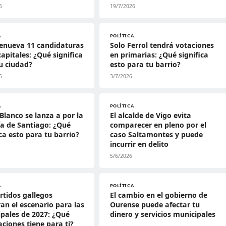
6
19/7/2026
A
POLÍTICA
renueva 11 candidaturas
Solo Ferrol tendrá votaciones
capitales: ¿Qué significa
en primarias: ¿Qué significa
u ciudad?
esto para tu barrio?
6
3/7/2026
A
POLÍTICA
Blanco se lanza a por la
El alcalde de Vigo evita
ía de Santiago: ¿Qué
comparecer en pleno por el
ica esto para tu barrio?
caso Saltamontes y puede
incurrir en delito
5/6/2026
A
POLÍTICA
rtidos gallegos
El cambio en el gobierno de
an el escenario para las
Ourense puede afectar tu
pales de 2027: ¿Qué
dinero y servicios municipales
aciones tiene para ti?