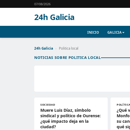
07/08/2026
24h Galicia
INICIO
GALICIA
24h Galicia
›
Politica local
NOTICIAS SOBRE POLITICA LOCAL
SOCIEDAD
POLÍTIC
Muere Luis Díaz, símbolo
¿Qué v
sindical y político de Ourense:
Monfor
¿qué impacto deja en la
su can
ciudad?
qué si