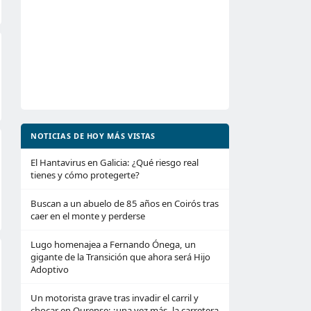
NOTICIAS DE HOY MÁS VISTAS
El Hantavirus en Galicia: ¿Qué riesgo real
tienes y cómo protegerte?
Buscan a un abuelo de 85 años en Coirós tras
caer en el monte y perderse
Lugo homenajea a Fernando Ónega, un
gigante de la Transición que ahora será Hijo
Adoptivo
Un motorista grave tras invadir el carril y
chocar en Ourense: ¡una vez más, la carretera