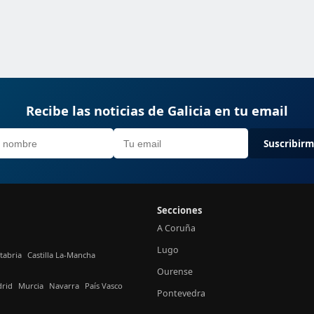
Recibe las noticias de Galicia en tu email
Suscribir
Secciones
A Coruña
Lugo
tabria
Castilla La-Mancha
Ourense
rid
Murcia
Navarra
País Vasco
Pontevedra