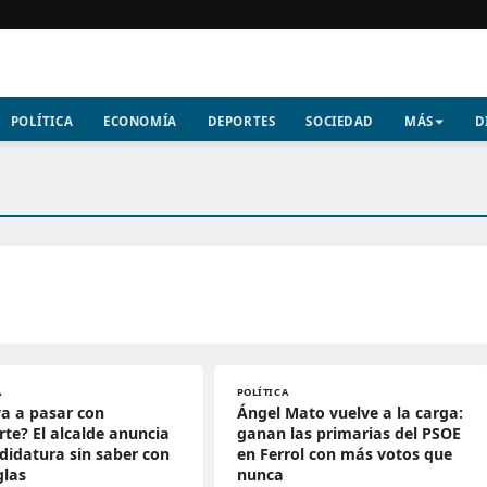
POLÍTICA
ECONOMÍA
DEPORTES
SOCIEDAD
MÁS
D
A
POLÍTICA
a a pasar con
Ángel Mato vuelve a la carga:
te? El alcalde anuncia
ganan las primarias del PSOE
didatura sin saber con
en Ferrol con más votos que
glas
nunca