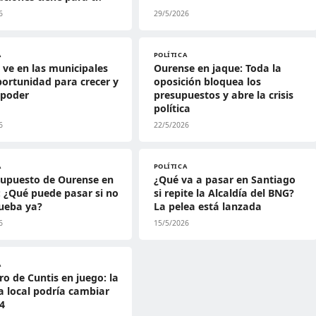
6
29/5/2026
A
POLÍTICA
 ve en las municipales
Ourense en jaque: Toda la
ortunidad para crecer y
oposición bloquea los
 poder
presupuestos y abre la crisis
política
6
22/5/2026
A
POLÍTICA
supuesto de Ourense en
¿Qué va a pasar en Santiago
e: ¿Qué puede pasar si no
si repite la Alcaldía del BNG?
ueba ya?
La pelea está lanzada
6
15/5/2026
A
uro de Cuntis en juego: la
ca local podría cambiar
4