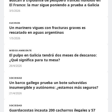
Buscan a tripulante de pesquero francés hundido en
El Franco: la mar sigue poniendo a prueba a Galicia
3/5/2026
SUCESOS
Un marinero vigues con fracturas graves es
rescatado en aguas argentinas
1/5/2026
MEDIO AMBIENTE
El pulpo en Galicia tendrá dos meses de descanso:
¿Qué significa para tu mesa?
26/4/2026
SOCIEDAD
Un barco gallego prueba un bote salvavidas
insumergible y autónomo: ¿estamos más seguros?
21/4/2026
SOCIEDAD
Guardacostas incauta 200 cacharros ilegales y 57