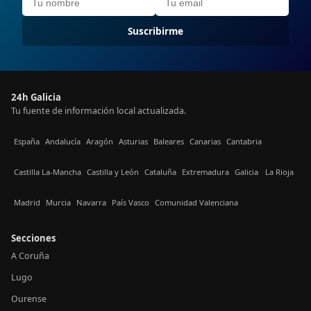
Suscribirme
24h Galicia
Tu fuente de información local actualizada.
España
Andalucía
Aragón
Asturias
Baleares
Canarias
Cantabria
Castilla La-Mancha
Castilla y León
Cataluña
Extremadura
Galicia
La Rioja
Madrid
Murcia
Navarra
País Vasco
Comunidad Valenciana
Secciones
A Coruña
Lugo
Ourense