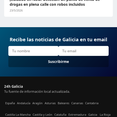
drogas en plena calle con robos incluidos
23/5/2026
Recibe las noticias de Galicia en tu email
Suscribirme
24h Galicia
Tu fuente de información local actualizada.
España
Andalucía
Aragón
Asturias
Baleares
Canarias
Cantabria
Castilla La-Mancha
Castilla y León
Cataluña
Extremadura
Galicia
La Rioja