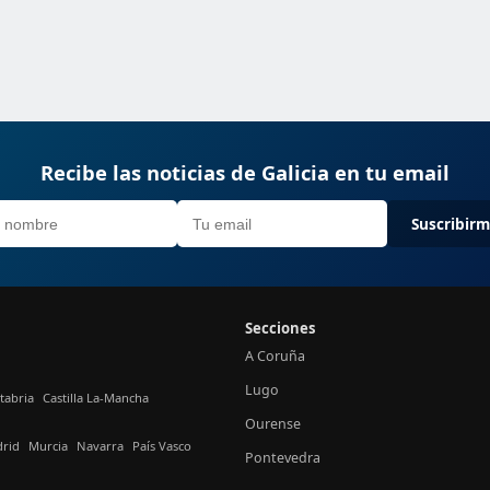
Recibe las noticias de Galicia en tu email
Suscribir
Secciones
A Coruña
Lugo
tabria
Castilla La-Mancha
Ourense
rid
Murcia
Navarra
País Vasco
Pontevedra