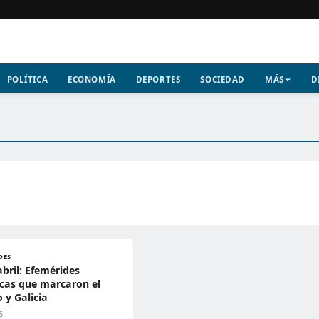
POLÍTICA
ECONOMÍA
DEPORTES
SOCIEDAD
MÁS
D
DES
abril: Efemérides
icas que marcaron el
y Galicia
6