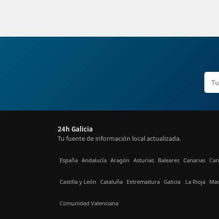
24h Galicia
Tu fuente de información local actualizada.
España
Andalucía
Aragón
Asturias
Baleares
Canarias
Can
Castilla y León
Cataluña
Extremadura
Galicia
La Rioja
Mad
Comunidad Valenciana