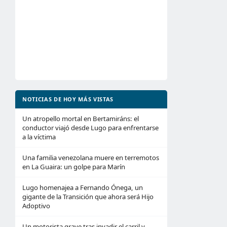
NOTICIAS DE HOY MÁS VISTAS
Un atropello mortal en Bertamiráns: el
conductor viajó desde Lugo para enfrentarse
a la víctima
Una familia venezolana muere en terremotos
en La Guaira: un golpe para Marín
Lugo homenajea a Fernando Ónega, un
gigante de la Transición que ahora será Hijo
Adoptivo
Un motorista grave tras invadir el carril y