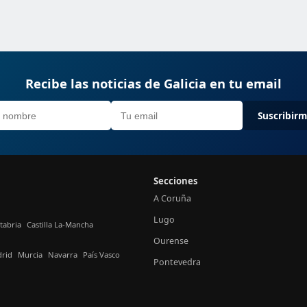
Recibe las noticias de Galicia en tu email
Suscribir
Secciones
A Coruña
Lugo
tabria
Castilla La-Mancha
Ourense
rid
Murcia
Navarra
País Vasco
Pontevedra