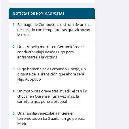
NOTICIAS DE HOY MÁS VISTAS
Santiago de Compostela disfruta de un día
1
despejado con temperaturas que alcanzan
los 30°C
Un atropello mortal en Bertamiráns: el
2
conductor viajó desde Lugo para
enfrentarse a la víctima
Lugo homenajea a Fernando Ónega, un
3
gigante de la Transición que ahora será
Hijo Adoptivo
Un motorista grave tras invadir el carril y
4
chocar en Ourense: ¡una vez más, la
carretera nos pone a prueba!
Una familia venezolana muere en
5
terremotos en La Guaira: un golpe para
Marín