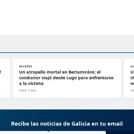
SUCESOS
S
!
Un atropello mortal en Bertamiráns: el
U
conductor viajó desde Lugo para enfrentarse
c
a la víctima
n
Hace 1 días
Ha
Recibe las noticias de Galicia en tu email