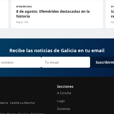
EFEMÉRIDES
E
8 de agosto: Efemérides destacadas en la
S
historia
c
Hace 11h
Ha
Recibe las noticias de Galicia en tu email
Suscribir
Secciones
A Coruña
Lugo
tabria
Castilla La-Mancha
Ourense
rid
Murcia
Navarra
País Vasco