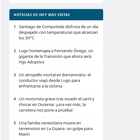
NOTICIAS DE HOY MÁS VISTAS
Santiago de Compostela disfruta de un día
1
despejado con temperaturas que alcanzan
los 30°C
Lugo homenajea a Fernando Ónega, un
2
gigante de la Transición que ahora será
Hijo Adoptivo
Un atropello mortal en Bertamiráns: el
3
conductor viajó desde Lugo para
enfrentarse a la víctima
Un motorista grave tras invadir el carril y
4
chocar en Ourense: ¡una vez más, la
carretera nos pone a prueba!
Una familia venezolana muere en
5
terremotos en La Guaira: un golpe para
Marín