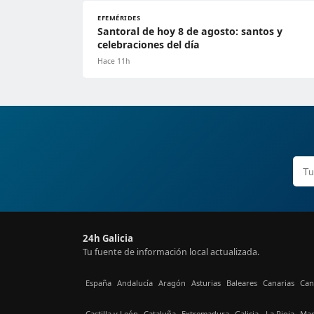
EFEMÉRIDES
Santoral de hoy 8 de agosto: santos y
celebraciones del día
Hace 11h
24h Galicia
Tu fuente de información local actualizada.
España
Andalucía
Aragón
Asturias
Baleares
Canarias
Can
Castilla y León
Cataluña
Extremadura
Galicia
La Rioja
Mad