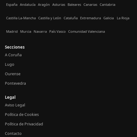
España
Andalucía
Aragón
Asturias
Baleares
Canarias
Cantabria
Castilla La-Mancha
Castilla y León
Cataluña
Extremadura
Galicia
La Rioja
Madrid
Murcia
Navarra
País Vasco
Comunidad Valenciana
Secciones
A Coruña
Lugo
Ourense
Pontevedra
Legal
Aviso Legal
Política de Cookies
Política de Privacidad
Contacto