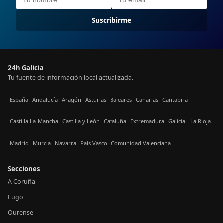
Suscribirme
24h Galicia
Tu fuente de información local actualizada.
España
Andalucía
Aragón
Asturias
Baleares
Canarias
Cantabria
Castilla La-Mancha
Castilla y León
Cataluña
Extremadura
Galicia
La Rioja
Madrid
Murcia
Navarra
País Vasco
Comunidad Valenciana
Secciones
A Coruña
Lugo
Ourense