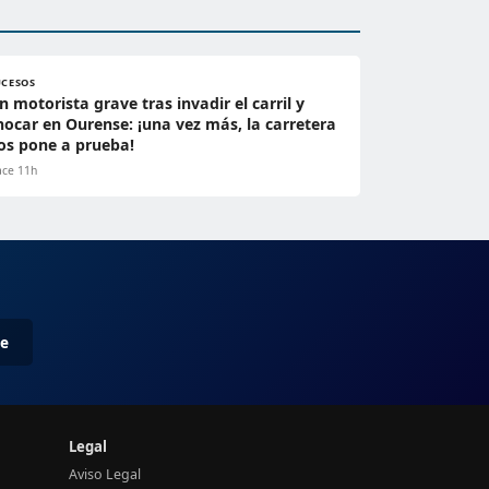
UCESOS
n motorista grave tras invadir el carril y
hocar en Ourense: ¡una vez más, la carretera
os pone a prueba!
ce 11h
me
Legal
Aviso Legal