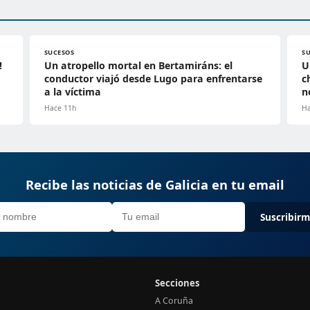
SUCESOS
S
!
Un atropello mortal en Bertamiráns: el
U
conductor viajó desde Lugo para enfrentarse
c
a la víctima
n
Hace 11h
Ha
Recibe las noticias de Galicia en tu email
Suscribir
Secciones
A Coruña