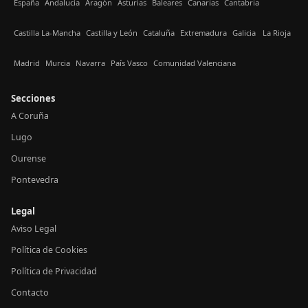
España
Andalucía
Aragón
Asturias
Baleares
Canarias
Cantabria
Castilla La-Mancha
Castilla y León
Cataluña
Extremadura
Galicia
La Rioja
Madrid
Murcia
Navarra
País Vasco
Comunidad Valenciana
Secciones
A Coruña
Lugo
Ourense
Pontevedra
Legal
Aviso Legal
Política de Cookies
Política de Privacidad
Contacto