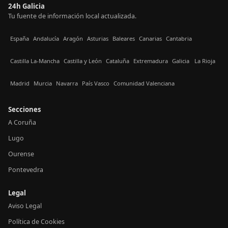
24h Galicia
Tu fuente de información local actualizada.
España
Andalucía
Aragón
Asturias
Baleares
Canarias
Cantabria
Castilla La-Mancha
Castilla y León
Cataluña
Extremadura
Galicia
La Rioja
Madrid
Murcia
Navarra
País Vasco
Comunidad Valenciana
Secciones
A Coruña
Lugo
Ourense
Pontevedra
Legal
Aviso Legal
Política de Cookies