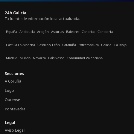
24h Galicia
Tu fuente de información local actualizada.
España
Andalucía
Aragón
Asturias
Baleares
Canarias
Cantabria
Castilla La-Mancha
Castilla y León
Cataluña
Extremadura
Galicia
La Rioja
Madrid
Murcia
Navarra
País Vasco
Comunidad Valenciana
Secciones
A Coruña
Lugo
Ourense
Pontevedra
Legal
Aviso Legal