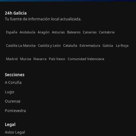
24h Galicia
Tu fuente de información local actualizada.
España
Andalucía
Aragón
Asturias
Baleares
Canarias
Cantabria
Castilla La-Mancha
Castilla y León
Cataluña
Extremadura
Galicia
La Rioja
Madrid
Murcia
Navarra
País Vasco
Comunidad Valenciana
Secciones
A Coruña
Lugo
Ourense
Pontevedra
Legal
Aviso Legal