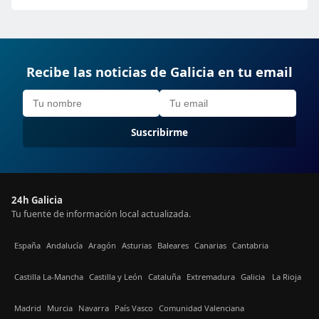
Recibe las noticias de Galicia en tu email
Suscribirme
24h Galicia
Tu fuente de información local actualizada.
España
Andalucía
Aragón
Asturias
Baleares
Canarias
Cantabria
Castilla La-Mancha
Castilla y León
Cataluña
Extremadura
Galicia
La Rioja
Madrid
Murcia
Navarra
País Vasco
Comunidad Valenciana