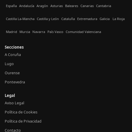
España
Andalucía
Aragón
Asturias
Baleares
Canarias
Cantabria
Castilla La-Mancha
Castilla y León
Cataluña
Extremadura
Galicia
La Rioja
Madrid
Murcia
Navarra
País Vasco
Comunidad Valenciana
Secciones
A Coruña
Lugo
Ourense
Pontevedra
Legal
Aviso Legal
Política de Cookies
Política de Privacidad
Contacto