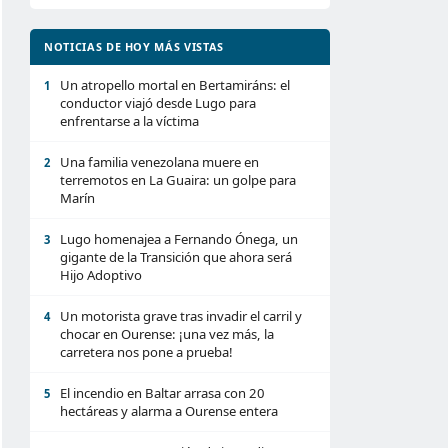
NOTICIAS DE HOY MÁS VISTAS
Un atropello mortal en Bertamiráns: el
1
conductor viajó desde Lugo para
enfrentarse a la víctima
Una familia venezolana muere en
2
terremotos en La Guaira: un golpe para
Marín
Lugo homenajea a Fernando Ónega, un
3
gigante de la Transición que ahora será
Hijo Adoptivo
Un motorista grave tras invadir el carril y
4
chocar en Ourense: ¡una vez más, la
carretera nos pone a prueba!
El incendio en Baltar arrasa con 20
5
hectáreas y alarma a Ourense entera