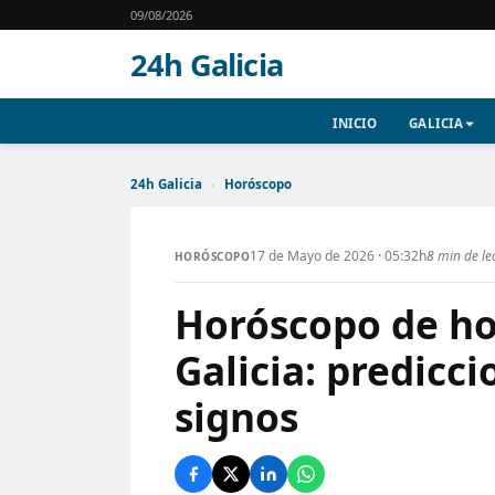
09/08/2026
24h Galicia
INICIO
GALICIA
24h Galicia
›
Horóscopo
17 de Mayo de 2026 · 05:32h
8 min de le
HORÓSCOPO
Horóscopo de ho
Galicia: predicci
signos