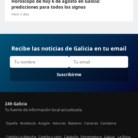
Horóscopo de hoy 6 de agosto en Galicia:
predicciones para todos los signos
Hace 2 días
Recibe las noticias de Galicia en tu email
Suscribirme
24h Galicia
Tu fuente de información local actualizada.
España
Andalucía
Aragón
Asturias
Baleares
Canarias
Cantabria
Castilla La-Mancha
Castilla y León
Cataluña
Extremadura
Galicia
La Rioja