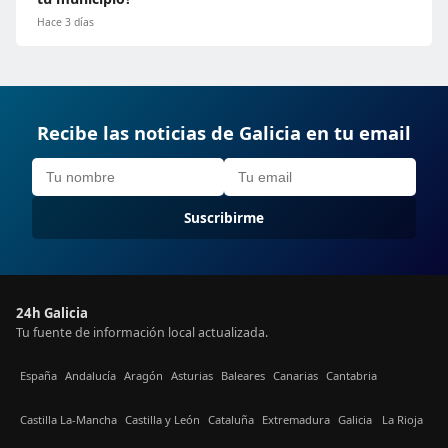
Hace 3 días
Recibe las noticias de Galicia en tu email
Suscribirme
24h Galicia
Tu fuente de información local actualizada.
España
Andalucía
Aragón
Asturias
Baleares
Canarias
Cantabria
Castilla La-Mancha
Castilla y León
Cataluña
Extremadura
Galicia
La Rioja