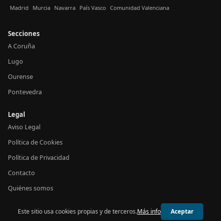
Madrid
Murcia
Navarra
País Vasco
Comunidad Valenciana
Secciones
A Coruña
Lugo
Ourense
Pontevedra
Legal
Aviso Legal
Política de Cookies
Política de Privacidad
Contacto
Quiénes somos
Este sitio usa cookies propias y de terceros.
Más info
Aceptar
© 2026 24h Galicia