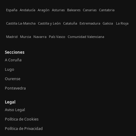
España
Andalucía
Aragón
Asturias
Baleares
Canarias
Cantabria
Castilla La-Mancha
Castilla y León
Cataluña
Extremadura
Galicia
La Rioja
Madrid
Murcia
Navarra
País Vasco
Comunidad Valenciana
Secciones
A Coruña
Lugo
Ourense
Pontevedra
Legal
Aviso Legal
Política de Cookies
Política de Privacidad