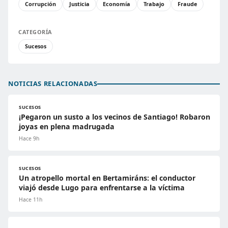
Corrupción
Justicia
Economía
Trabajo
Fraude
CATEGORÍA
Sucesos
NOTICIAS RELACIONADAS
SUCESOS
¡Pegaron un susto a los vecinos de Santiago! Robaron
joyas en plena madrugada
Hace 9h
SUCESOS
Un atropello mortal en Bertamiráns: el conductor
viajó desde Lugo para enfrentarse a la víctima
Hace 11h