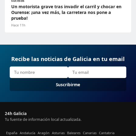
SUCESOS
Un motorista grave tras invadir el carril y chocar en
Ourense: ¡una vez más, la carretera nos pone a
prueba!
Hace 11h
Recibe las noticias de Galicia en tu email
Suscribirme
24h Galicia
Tu fuente de información local actualizada.
España
Andalucía
Aragón
Asturias
Baleares
Canarias
Cantabria