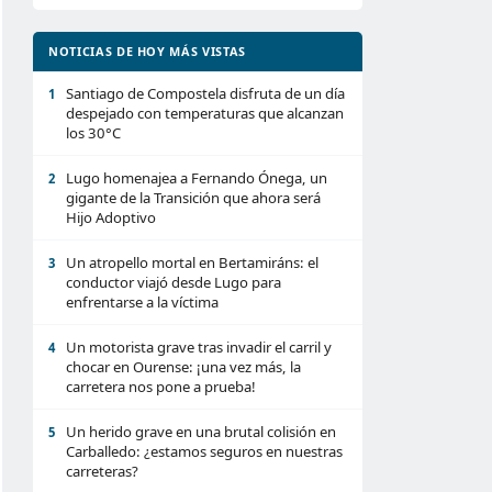
NOTICIAS DE HOY MÁS VISTAS
Santiago de Compostela disfruta de un día
1
despejado con temperaturas que alcanzan
los 30°C
Lugo homenajea a Fernando Ónega, un
2
gigante de la Transición que ahora será
Hijo Adoptivo
Un atropello mortal en Bertamiráns: el
3
conductor viajó desde Lugo para
enfrentarse a la víctima
Un motorista grave tras invadir el carril y
4
chocar en Ourense: ¡una vez más, la
carretera nos pone a prueba!
Un herido grave en una brutal colisión en
5
Carballedo: ¿estamos seguros en nuestras
carreteras?