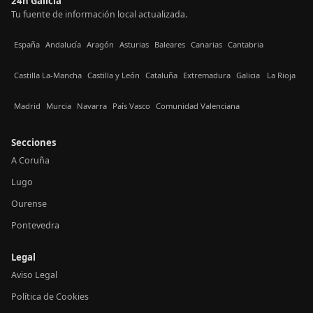
24h Galicia
Tu fuente de información local actualizada.
España
Andalucía
Aragón
Asturias
Baleares
Canarias
Cantabria
Castilla La-Mancha
Castilla y León
Cataluña
Extremadura
Galicia
La Rioja
Madrid
Murcia
Navarra
País Vasco
Comunidad Valenciana
Secciones
A Coruña
Lugo
Ourense
Pontevedra
Legal
Aviso Legal
Política de Cookies