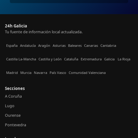
24h Galicia
Tu fuente de información local actualizada.
España
Andalucía
Aragón
Asturias
Baleares
Canarias
Cantabria
Castilla La-Mancha
Castilla y León
Cataluña
Extremadura
Galicia
La Rioja
Madrid
Murcia
Navarra
País Vasco
Comunidad Valenciana
Secciones
A Coruña
Lugo
Ourense
Pontevedra