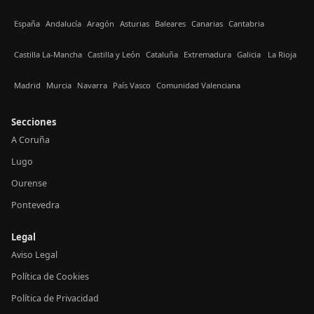
España
Andalucía
Aragón
Asturias
Baleares
Canarias
Cantabria
Castilla La-Mancha
Castilla y León
Cataluña
Extremadura
Galicia
La Rioja
Madrid
Murcia
Navarra
País Vasco
Comunidad Valenciana
Secciones
A Coruña
Lugo
Ourense
Pontevedra
Legal
Aviso Legal
Política de Cookies
Política de Privacidad